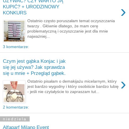
UŻYWAĆ? CZY WARTO JĄ
›
KUPIĆ? + URODZINOWY
KONKURS
Ostatnio często poruszałam temat oczyszczania
twarzy . Głównie dlatego, że mam cerę
problematyczną i oczyszczanie jest dla mnie
najważniej...
3 komentarze:
Czym jest gąbka Konjac i jak
się jej używa? Jak sprawdza
się u mnie + Przegląd gąbek.
›
Ostatnio pisałam o demakijażu micelarnym, który
jest bardzo wygodny i który osobiście bardzo lubię
- jeśli nie czytałyście to zapraszam tut...
2 komentarze:
niedziela
Alfaparf Milano Event