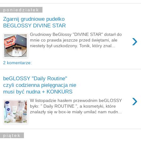
poniedziałek
Zgarnij grudniowe pudełko
BEGLOSSY DIVINE STAR
›
Grudniowy BeGlossy "DIVINE STAR" dotarł do
mnie co prawda jeszcze przed świętami, ale
niestety był uszkodzony. Tonik, który znal...
2 komentarze:
beGLOSSY "Daily Routine"
czyli codzienna pielęgnacja nie
musi być nudna + KONKURS
›
W listopadzie hasłem przewodnim beGLOSSY
było: " Daily ROUTINE ", a kosmetyki, które
znalazły się w box-ie miały umilać nam nudn...
piątek