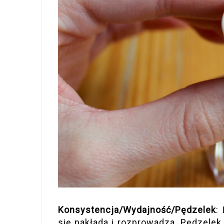
Konsystencja/Wydajność/Pędzelek
:
się nakłada i rozprowadza. Pędzelek 