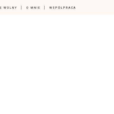
S WOLNY
O MNIE
WSPÓŁPRACA