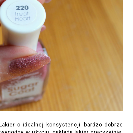
 Lakier o idealnej konsystencji, bardzo dobrze
wygodny w użyciu, nakłada lakier precyzyjnie.