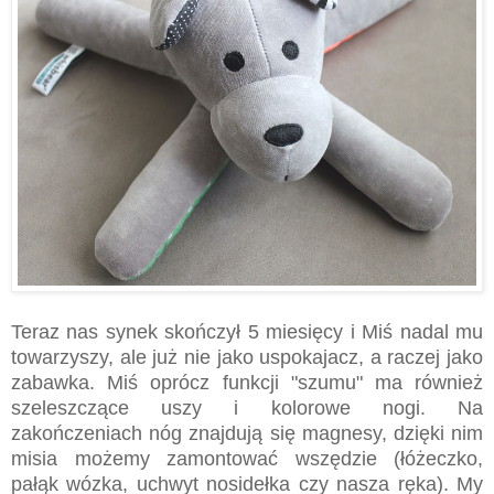
Teraz nas synek skończył 5 miesięcy i Miś nadal mu
towarzyszy, ale już nie jako uspokajacz, a raczej jako
zabawka. Miś oprócz funkcji "szumu" ma również
szeleszczące uszy i kolorowe nogi. Na
zakończeniach nóg znajdują się magnesy, dzięki nim
misia możemy zamontować wszędzie (łóżeczko,
pałąk wózka, uchwyt nosidełka czy nasza ręka). My