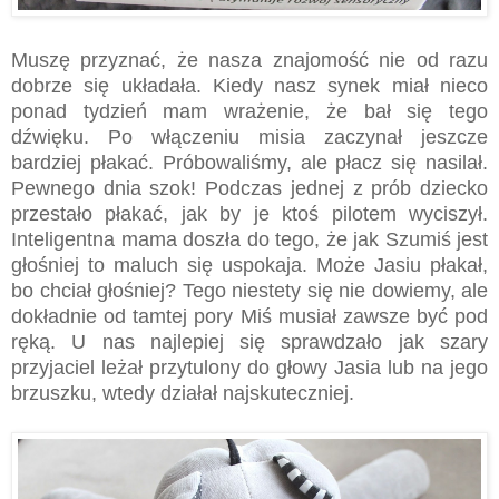
Muszę przyznać, że nasza znajomość nie od razu
dobrze się układała. Kiedy nasz synek miał nieco
ponad tydzień mam wrażenie, że bał się tego
dźwięku. Po włączeniu misia zaczynał jeszcze
bardziej płakać. Próbowaliśmy, ale płacz się nasilał.
Pewnego dnia szok! Podczas jednej z prób dziecko
przestało płakać, jak by je ktoś pilotem wyciszył.
Inteligentna mama doszła do tego, że jak Szumiś jest
głośniej to maluch się uspokaja. Może Jasiu płakał,
bo chciał głośniej? Tego niestety się nie dowiemy, ale
dokładnie od tamtej pory Miś musiał zawsze być pod
ręką. U nas najlepiej się sprawdzało jak szary
przyjaciel leżał przytulony do głowy Jasia lub na jego
brzuszku, wtedy działał najskuteczniej.