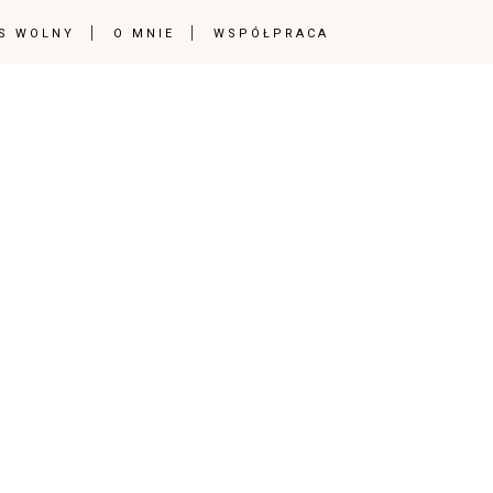
S WOLNY
O MNIE
WSPÓŁPRACA