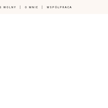
S WOLNY
O MNIE
WSPÓŁPRACA